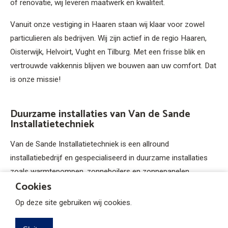
of renovatie, wij leveren maatwerk en kwaliteit.
Vanuit onze vestiging in Haaren staan wij klaar voor zowel
particulieren als bedrijven. Wij zijn actief in de regio Haaren,
Oisterwijk, Helvoirt, Vught en Tilburg. Met een frisse blik en
vertrouwde vakkennis blijven we bouwen aan uw comfort. Dat
is onze missie!
Duurzame installaties van Van de Sande
Installatietechniek
Van de Sande Installatietechniek is een allround
installatiebedrijf en gespecialiseerd in duurzame installaties
zoals warmtepompen, zonneboilers en zonnepanelen.
Cookies
Daarnaast verrichten wij het traditionele installatiewerk zoals:
cv-ketels, dak- en zinkwerk, en loodgieterswerk. Wij zijn
Op deze site gebruiken wij cookies.
gevestigd in Helvoirt en werken in de regio, met de belangrijke
plaatsen: Haaren, Udenhout, Vught en Berkel-Enschot.